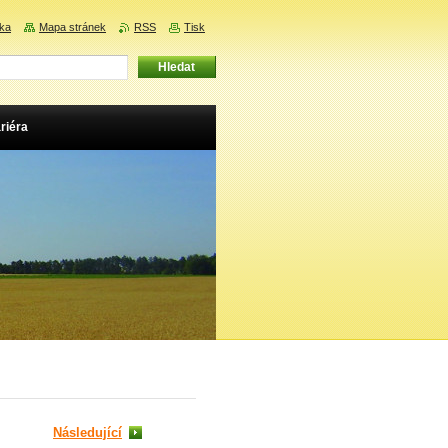
nka
Mapa stránek
RSS
Tisk
riéra
Následující