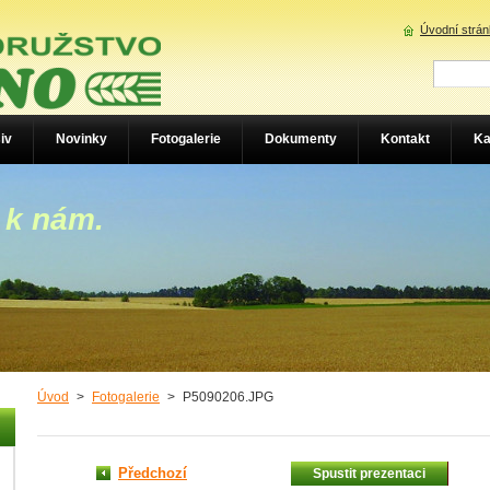
Úvodní strá
iv
Novinky
Fotogalerie
Dokumenty
Kontakt
Ka
 k nám.
Úvod
>
Fotogalerie
>
P5090206.JPG
Předchozí
Spustit prezentaci