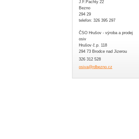
J.F.Pachty 22
Bezno
294 29
telefon: 326 395 297
ČSO Hrušov - výroba a prodej
osiv
Hrušov č.p. 118
294 73 Brodce nad Jizerou
326 312 528
osiva@rd
bezno.cz