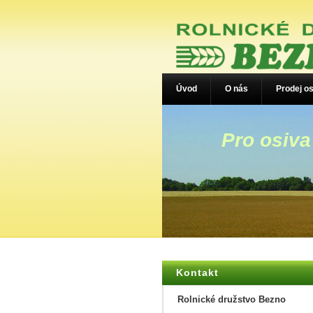
Úvod
O nás
Prodej os
Pro osiva
Kontakt
Rolnické družstvo Bezno