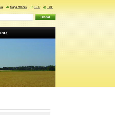
nka
Mapa stránek
RSS
Tisk
riéra