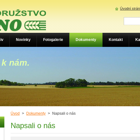
Úvodní strá
iv
Novinky
Fotogalerie
Dokumenty
Kontakt
Ka
 k nám.
Úvod
>
Dokumenty
>
Napsali o nás
Napsali o nás