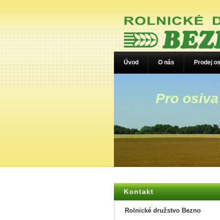
Úvod
O nás
Prodej os
Pro osiva
Kontakt
Rolnické družstvo Bezno