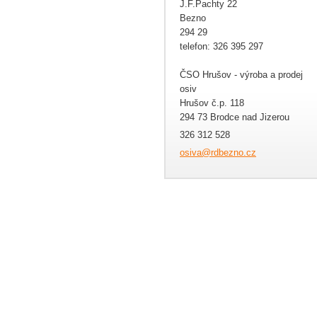
J.F.Pachty 22
Bezno
294 29
telefon: 326 395 297
ČSO Hrušov - výroba a prodej
osiv
Hrušov č.p. 118
294 73 Brodce nad Jizerou
326 312 528
osiva@rd
bezno.cz