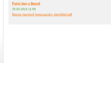
Polní den v Bezně
25.03.2014 11:59
Bezno navstivil francouzsky slechtitel.pdf