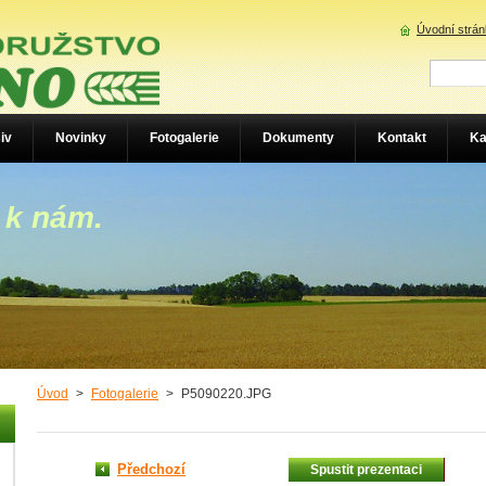
Úvodní strá
iv
Novinky
Fotogalerie
Dokumenty
Kontakt
Ka
 k nám.
Úvod
>
Fotogalerie
>
P5090220.JPG
Předchozí
Spustit prezentaci