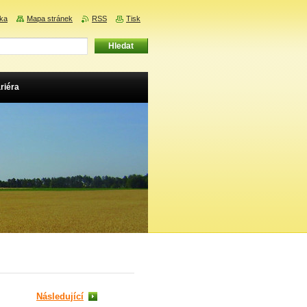
nka
Mapa stránek
RSS
Tisk
riéra
Následující