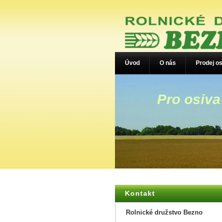
Úvod
O nás
Prodej os
Pro osiva
Kontakt
Rolnické družstvo Bezno