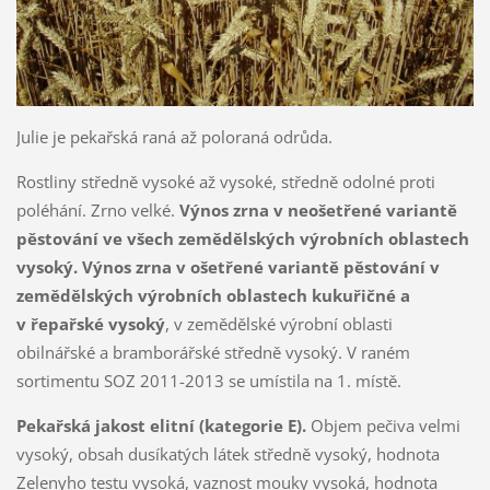
Julie je pekařská raná až poloraná odrůda.
Rostliny středně vysoké až vysoké, středně odolné proti
poléhání. Zrno velké.
Výnos zrna v neošetřené variantě
pěstování ve všech zemědělských výrobních oblastech
vysoký. Výnos zrna v ošetřené variantě pěstování v
zemědělských výrobních oblastech kukuřičné a
v řepařské vysoký
, v zemědělské výrobní oblasti
obilnářské a bramborářské středně vysoký. V raném
sortimentu SOZ 2011-2013 se umístila na 1. místě.
Pekařská jakost elitní (kategorie E).
Objem pečiva velmi
vysoký, obsah dusíkatých látek středně vysoký, hodnota
Zelenyho testu vysoká, vaznost mouky vysoká, hodnota