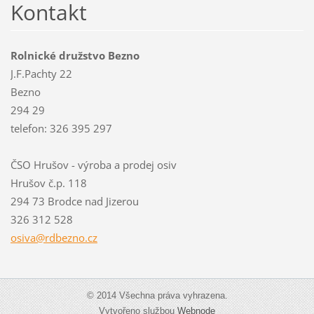
Kontakt
Rolnické družstvo Bezno
J.F.Pachty 22
Bezno
294 29
telefon: 326 395 297
ČSO Hrušov - výroba a prodej osiv
Hrušov č.p. 118
294 73 Brodce nad Jizerou
326 312 528
osiva@rd
bezno.cz
© 2014 Všechna práva vyhrazena.
Vytvořeno službou
Webnode