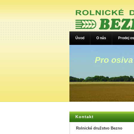
Úvod
O nás
Prodej os
Pro osiva
Kontakt
Rolnické družstvo Bezno