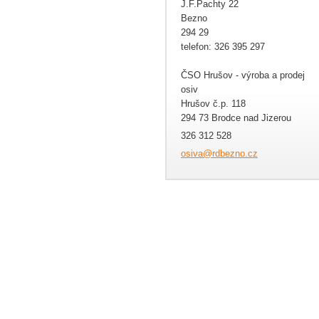
J.F.Pachty 22
Bezno
294 29
telefon: 326 395 297
ČSO Hrušov - výroba a prodej
osiv
Hrušov č.p. 118
294 73 Brodce nad Jizerou
326 312 528
osiva@rd
bezno.cz