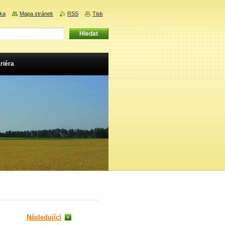
nka
Mapa stránek
RSS
Tisk
riéra
Následující