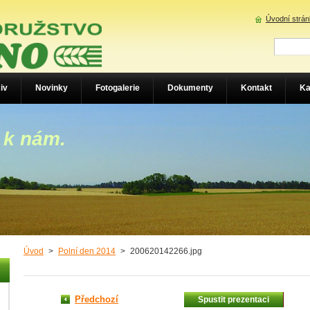
Úvodní strá
iv
Novinky
Fotogalerie
Dokumenty
Kontakt
Ka
 k nám.
Úvod
>
Polní den 2014
>
200620142266.jpg
Předchozí
Spustit prezentaci